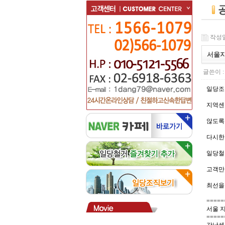
작성일 :
서울지
글쓴이 
일당조
지역센
않도록
다시한
일당철
고객만
최선을
=====
서울 
=====