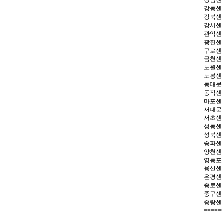
강남센터 
강동센터 
강북센터 
강서센터
관악센터 
광진센터 
구로센터
금천센터
노원센터 
도봉센터 
동대문센
동작센터 
마포센터
서대문센
서초센터 
성동센터 
성북센터
송파센터
양천센터
영등포센
용산센터 
은평센터 
종로센터 
중구센터 
중랑센터 
=====