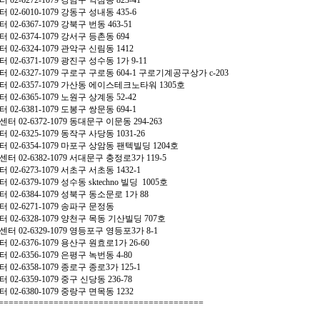
02-6272-1079 강남구 역삼동 823-41
02-6010-1079 강동구 성내동 435-6
02-6367-1079 강북구 번동 463-51
 02-6374-1079 강서구 등촌동 694
02-6324-1079 관악구 신림동 1412
02-6371-1079 광진구 성수동 1가 9-11
 02-6327-1079 구로구 구로동 604-1 구로기계공구상가 c-203
 02-6357-1079 가산동 에이스테크노타워 1305호
02-6365-1079 노원구 상계동 52-42
02-6381-1079 도봉구 쌍문동 694-1
터 02-6372-1079 동대문구 이문동 294-263
02-6325-1079 동작구 사당동 1031-26
 02-6354-1079 마포구 상암동 팬텍빌딩 1204호
터 02-6382-1079 서대문구 충정로3가 119-5
02-6273-1079 서초구 서초동 1432-1
02-6379-1079 성수동 sktechno 빌딩 1005호
 02-6384-1079 성북구 동소문로 1가 88
 02-6271-1079 송파구 문정동
 02-6328-1079 양천구 목동 기산빌딩 707호
터 02-6329-1079 영등포구 영등포3가 8-1
02-6376-1079 용산구 원효로1가 26-60
02-6356-1079 은평구 녹번동 4-80
02-6358-1079 종로구 종로3가 125-1
02-6359-1079 중구 신당동 236-78
02-6380-1079 중랑구 면목동 1232
=========================================