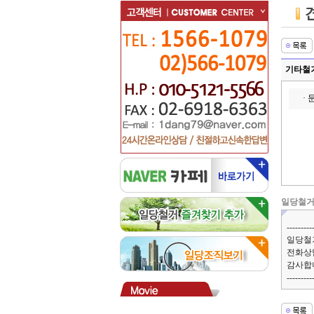
기타철
·
일당철
--------
일당철
전화상
감사합니
--------