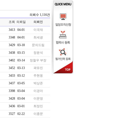
의뢰수 1,116건
조회
의뢰일
의뢰인
3413
04-01
이국재
3348
04-01
최세광
3429
03-18
문의드림
3438
03-15
정윤석
3402
03-14
정철우 부장
3452
03-13
곽유진
3433
03-12
주현웅
3437
03-05
박상준
3398
03-04
이경아
3428
03-04
이문영
3436
03-01
최정민
3527
02-22
이종문