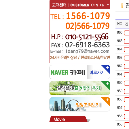
NO
진
966
965
964
963
962
961
960
959
958
957
956
955