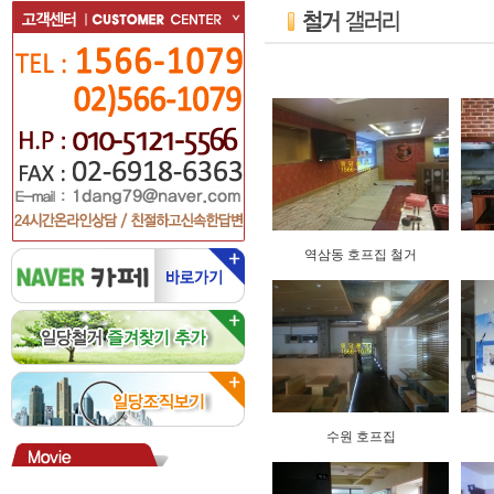
역삼동 호프집 철거
수원 호프집